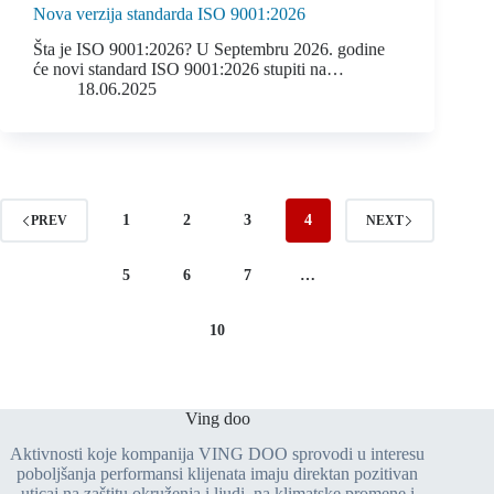
Nova verzija standarda ISO 9001:2026
Šta je ISO 9001:2026? U Septembru 2026. godine
će novi standard ISO 9001:2026 stupiti na…
18.06.2025
1
2
3
4
PREV
NEXT
5
6
7
…
10
Ving doo
Aktivnosti koje kompanija VING DOO sprovodi u interesu
poboljšanja performansi klijenata imaju direktan pozitivan
uticaj na zaštitu okruženja i ljudi, na klimatske promene i