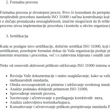
Formalna procena
Formalna procena je dvostepeni proces. Prvo će konsultant da preispit
neophodnih procedura standarda ISO 31000 i načina kontrolisanja koji su
i u slučaju pronalazaka neusaglašenosti, imaćete mogućnost da ih rešite.
procenu nivoa implementacije procedura i kontrolu u okviru organizaci
Sertifikacija
Kada se postigne nivo sertifikacije, dobićete sertifikat ISO 31000, koj
sertifikatom, posedujete formalan dokaz da Vaša organizacija posluje p
internim resursima i procesima, već i o zahtevima klijenata i ostalih zai
Neke od osnovnih aktivnosti prilikom održavanja ISO 31000 sistema s
Revizija Vaše dokumentacije i stalno usaglašavanje, kako sa va
međunarodnih standarda,
Obuka novozaposlenih za primenu i održavanje uvedenog standa
Analize podataka dobijenih primenom ISO 31000,
Sprovođenje internih provera,
Savetovanje i učestvovanje u predlaganju korektivnih mera,
Analiza zadovoljstva korisnika/kupaca,
Konsultovanje i učestvovanje prilikom preispitivanja standarda