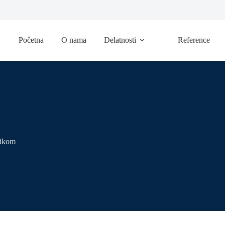
Početna
O nama
Delatnosti
Reference
zikom