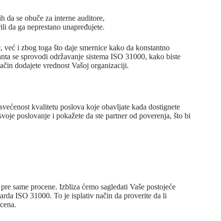
h da se obuče za interne auditore,
ili da ga neprestano unapređujete.
, već i zbog toga što daje smernice kako da konstantno
nta se sprovodi održavanje sistema ISO 31000, kako biste
način dodajete vrednost Vašoj organizaciji.
svećenost kvalitetu poslova koje obavljate kada dostignete
svoje poslovanje i pokažete da ste partner od poverenja, što bi
 pre same procene. Izbliza ćemo sagledati Vaše postojeće
darda ISO 31000. To je isplativ način da proverite da li
ocena.