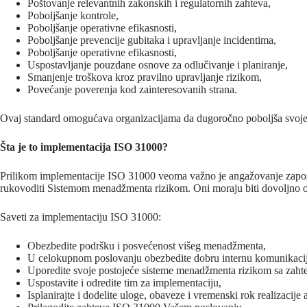
Poštovanje relevantnih zakonskih i regulatornih zahteva,
Poboljšanje kontrole,
Poboljšanje operativne efikasnosti,
Poboljšanje prevencije gubitaka i upravljanje incidentima,
Poboljšanje operativne efikasnosti,
Uspostavljanje pouzdane osnove za odlučivanje i planiranje,
Smanjenje troškova kroz pravilno upravljanje rizikom,
Povećanje poverenja kod zainteresovanih strana.
Ovaj standard omogućava organizacijama da dugoročno poboljša svoje re
Šta je to implementacija ISO 31000?
Prilikom implementacije ISO 31000 veoma važno je angažovanje zaposl
rukovoditi Sistemom menadžmenta rizikom. Oni moraju biti dovoljno o
Saveti za implementaciju ISO 31000:
Obezbedite podršku i posvećenost višeg menadžmenta,
U celokupnom poslovanju obezbedite dobru internu komunikaci
Uporedite svoje postojeće sisteme menadžmenta rizikom sa zah
Uspostavite i odredite tim za implementaciju,
Isplanirajte i dodelite uloge, obaveze i vremenski rok realizacije a