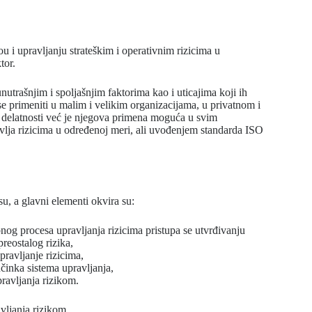
u i upravljanju strateškim i operativnim rizicima u
tor.
nutrašnjim i spoljašnjim faktorima kao i uticajima koji ih
se primeniti u malim i velikim organizacijama, u privatnom i
 delatnosti već je njegova primena moguća u svim
avlja rizicima u određenoj meri, ali uvođenjem standarda ISO
 a glavni elementi okvira su:
og procesa upravljanja rizicima pristupa se utvrđivanju
preostalog rizika,
ravljanje rizicima,
činka sistema upravljanja,
ravljanja rizikom.
vljanja rizikom.