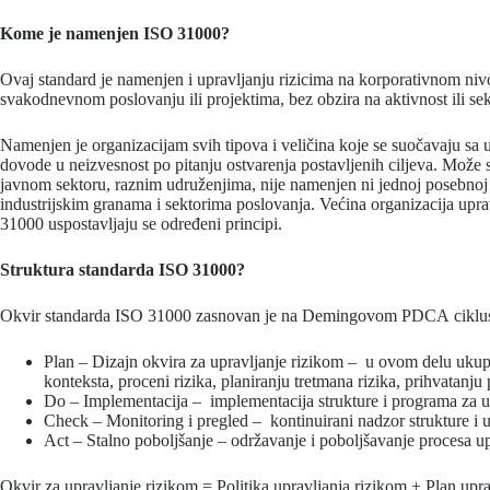
Kome je namenjen ISO 31000?
Ovaj standard je namenjen i upravljanju rizicima na korporativnom nivo
svakodnevnom poslovanju ili projektima, bez obzira na aktivnost ili sek
Namenjen je organizacijam svih tipova i veličina koje se suočavaju sa u
dovode u neizvesnost po pitanju ostvarenja postavljenih ciljeva. Može 
javnom sektoru, raznim udruženjima, nije namenjen ni jednoj posebnoj
industrijskim granama i sektorima poslovanja. Većina organizacija upr
31000 uspostavljaju se određeni principi.
Struktura standarda ISO 31000?
Okvir standarda ISO 31000 zasnovan je na Demingovom PDCA ciklusu,
Plan – Dizajn okvira za upravljanje rizikom – u ovom delu ukupn
konteksta, proceni rizika, planiranju tretmana rizika, prihvatanju 
Do – Implementacija – implementacija strukture i programa za up
Check – Monitoring i pregled – kontinuirani nadzor strukture i u
Act – Stalno poboljšanje – održavanje i poboljšavanje procesa up
Okvir za upravljanje rizikom = Politika upravljanja rizikom + Plan upra