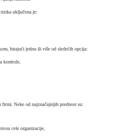
izika uključena je:
om, birajući jednu ili više od sledećih opcija:
a kontrole,
 firmi. Neke od najznačajnijih prednosi su:
 nivou cele organizacije,