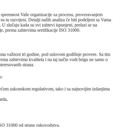
a spremnost Vaše organizacije za procenu, proveravanjem
 tu razvijeni. Detalji naših analiza će biti podeljeni sa Vama
 U slučaju kada su svi zahtevi ispunjeni, prelazi se na
je, prema zahtevima sertifikacije ISO 31000.
i ima važnost tri godine, pod uslovom godišnje provere. Sa tim
rema zahtevima kvaliteta i na taj način vodi brigu ne samo o
nteresovanih strana.
u:
žećom zakonskom regulativom, tako i sa najnovijim izdanjima
rda,
 ISO 31000 od strane rukovodstva.