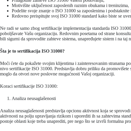
Prilagodite zahteve ISO 31000 Vašem poslovanju,
Motivišite uključenost zaposlenih raznim obukama i treninzima,
Podelite svoje znanje o ISO 31000 sa zaposlenima i podstaknite i
Redovno preispitujte svoj ISO 31000 standard kako biste se uver
Ne radi se samo zbog sertifikacije implementacija standarda ISO 31000
poboljšavate Vašu organizaciju. Redovnim posetama od strane konsulta
bili sigurni da sprovodite zahteve sistema, unapređujete sistem i na taj 
Šta je to sertifikacija ISO 31000?
Moći ćete da pokažete svojim klijentima i zainteresovanim stranama po
nivo sertifikacije ISO 31000. Predstavlja dobru priliku da promovišete 
moglo da otvori nove poslovne mogućnosti Vašoj organizaciji.
Koraci sertifikacije ISO 31000:
Analiza neusaglašenosti
Analiza neusaglašenosti predstavlja opcionu aktivnost koja se sprovodi
aktivnosti na polju upravljanja rizikom i uporediti ih sa zahtevima stan
postoje oblasti koje treba unaprediti, pre nego što se izvrši formalna pr