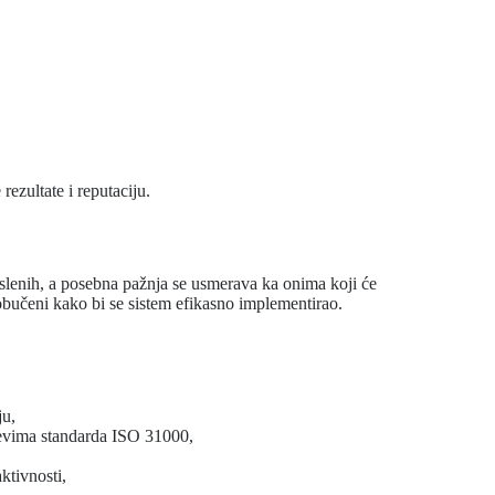
zultate i reputaciju.
enih, a posebna pažnja se usmerava ka onima koji će
bučeni kako bi se sistem efikasno implementirao.
ju,
tevima standarda ISO 31000,
ktivnosti,