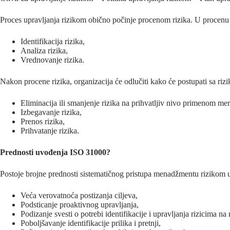
Proces upravljanja rizikom obično počinje procenom rizika. U procenu r
Identifikacija rizika,
Analiza rizika,
Vrednovanje rizika.
Nakon procene rizika, organizacija će odlučiti kako će postupati sa rizik
Eliminacija ili smanjenje rizika na prihvatljiv nivo primenom mer
Izbegavanje rizika,
Prenos rizika,
Prihvatanje rizika.
Prednosti uvođenja ISO 31000?
Postoje brojne prednosti sistematičnog pristupa menadžmentu rizikom u
Veća verovatnoća postizanja ciljeva,
Podsticanje proaktivnog upravljanja,
Podizanje svesti o potrebi identifikacije i upravljanja rizicima na
Poboljšavanje identifikacije prilika i pretnji,