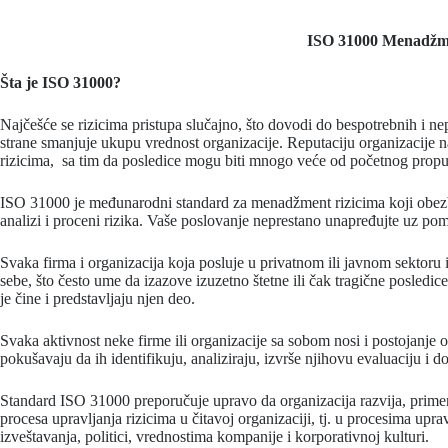
ISO 31000 Menadžm
Šta je ISO 31000?
Najčešće se rizicima pristupa slučajno, što dovodi do bespotrebnih i n
strane smanjuje ukupu vrednost organizacije. Reputaciju organizacij
rizicima, sa tim da posledice mogu biti mnogo veće od početnog propu
ISO 31000 je međunarodni standard za menadžment rizicima koji obezbe
analizi i proceni rizika. Vaše poslovanje neprestano unapređujte uz p
Svaka firma i organizacija koja posluje u privatnom ili javnom sektoru iz
sebe, što često ume da izazove izuzetno štetne ili čak tragične posledi
je čine i predstavljaju njen deo.
Svaka aktivnost neke firme ili organizacije sa sobom nosi i postojanje
pokušavaju da ih identifikuju, analiziraju, izvrše njihovu evaluaciju i 
Standard ISO 31000 preporučuje upravo da organizacija razvija, primenj
procesa upravljanja rizicima u čitavoj organizaciji, tj. u procesima uprav
izveštavanja, politici, vrednostima kompanije i korporativnoj kulturi.