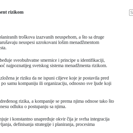
ent rizikom
eplaniranih troškova izazvanih neuspehom, a što sa druge
e narušavaju neuspesi uzrokovani lošim menadžmentom
sta.
đuje sveobuhvatne smernice i principe u identifikaciji,
omoć najpoznatijeg svetskog sistema menadžmenta rizikom.
ložena je riziku da ne ispuni ciljeve koje je postavila pred
ce po samu kompaniju ili organizaciju, odnosno sve ljude koji
 određenog rizika, a kompanije se prema njima odnose tako što
donesu odluku o postupanju sa njima.
uje i konstantno unapređuje okvir čija je svrha integracija
ljanja, definisanja strategije i planiranja, procesima