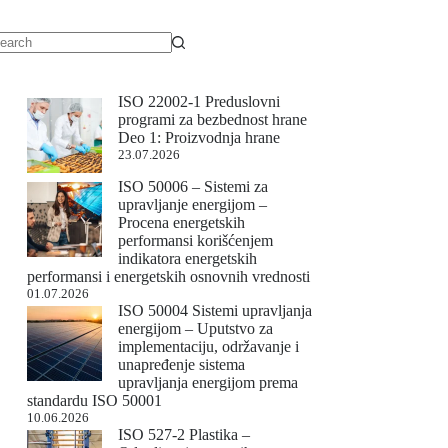
ISO 22002-1 Preduslovni
programi za bezbednost hrane
Deo 1: Proizvodnja hrane
23.07.2026
ISO 50006 – Sistemi za
upravljanje energijom –
Procena energetskih
performansi korišćenjem
indikatora energetskih
performansi i energetskih osnovnih vrednosti
01.07.2026
ISO 50004 Sistemi upravljanja
energijom – Uputstvo za
implementaciju, održavanje i
unapređenje sistema
upravljanja energijom prema
standardu ISO 50001
10.06.2026
ISO 527-2 Plastika –