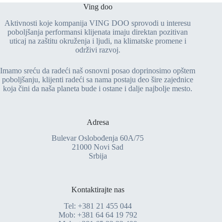
Ving doo
Aktivnosti koje kompanija VING DOO sprovodi u interesu
poboljšanja performansi klijenata imaju direktan pozitivan
uticaj na zaštitu okruženja i ljudi, na klimatske promene i
održivi razvoj.
Imamo sreću da radeći naš osnovni posao doprinosimo opštem
poboljšanju, klijenti radeći sa nama postaju deo šire zajednice
koja čini da naša planeta bude i ostane i dalje najbolje mesto.
Adresa
Bulevar Oslobođenja 60A/75
21000 Novi Sad
Srbija
Kontaktirajte nas
Tel:
+381 21 455 044
Mob:
+381 64 64 19 792