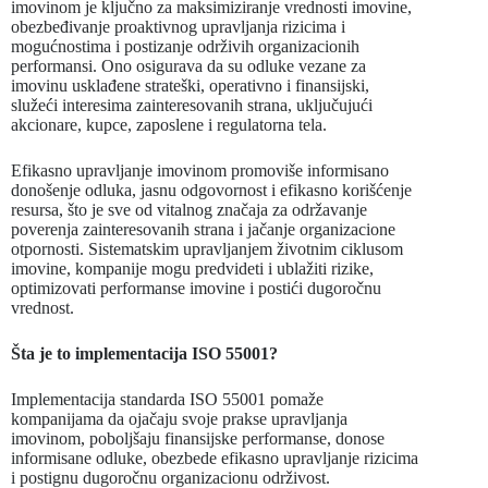
imovinom je ključno za maksimiziranje vrednosti imovine,
obezbeđivanje proaktivnog upravljanja rizicima i
mogućnostima i postizanje održivih organizacionih
performansi. Ono osigurava da su odluke vezane za
imovinu usklađene strateški, operativno i finansijski,
služeći interesima zainteresovanih strana, uključujući
akcionare, kupce, zaposlene i regulatorna tela.
Efikasno upravljanje imovinom promoviše informisano
donošenje odluka, jasnu odgovornost i efikasno korišćenje
resursa, što je sve od vitalnog značaja za održavanje
poverenja zainteresovanih strana i jačanje organizacione
otpornosti. Sistematskim upravljanjem životnim ciklusom
imovine, kompanije mogu predvideti i ublažiti rizike,
optimizovati performanse imovine i postići dugoročnu
vrednost.
Šta je to implementacija ISO 55001?
Implementacija standarda ISO 55001 pomaže
kompanijama da ojačaju svoje prakse upravljanja
imovinom, poboljšaju finansijske performanse, donose
informisane odluke, obezbede efikasno upravljanje rizicima
i postignu dugoročnu organizacionu održivost.