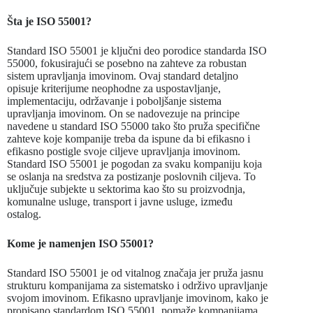
Šta je ISO 55001?
Standard ISO 55001 je ključni deo porodice standarda ISO
55000, fokusirajući se posebno na zahteve za robustan
sistem upravljanja imovinom. Ovaj standard detaljno
opisuje kriterijume neophodne za uspostavljanje,
implementaciju, održavanje i poboljšanje sistema
upravljanja imovinom. On se nadovezuje na principe
navedene u standard ISO 55000 tako što pruža specifične
zahteve koje kompanije treba da ispune da bi efikasno i
efikasno postigle svoje ciljeve upravljanja imovinom.
Standard ISO 55001 je pogodan za svaku kompaniju koja
se oslanja na sredstva za postizanje poslovnih ciljeva. To
uključuje subjekte u sektorima kao što su proizvodnja,
komunalne usluge, transport i javne usluge, između
ostalog.
Kome je namenjen ISO 55001?
Standard ISO 55001 je od vitalnog značaja jer pruža jasnu
strukturu kompanijama za sistematsko i održivo upravljanje
svojom imovinom. Efikasno upravljanje imovinom, kako je
propisano standardom ISO 55001, pomaže kompanijama