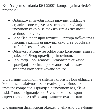
Korišćenjem standarda ISO 55001 kompanija ima sledeće
prednosti:
Optimizovan životni ciklus imovine: Usklađuje
organizacione ciljeve sa sistemom upravljanja
imovinom kako bi se maksimizirala efikasnost i
vrednost imovine.
Poboljšani finansijski rezultati: Upravlja troškovima i
rizicima vezanim za imovinu kako bi se poboljšala
profitabilnost i efikasnost.
Održivost: Promoviše odgovorno korišćenje resursa i
prakse održivog upravljanja imovinom.
Reputacija i pouzdanost: Demonstrira efikasno
upravljanje rizicima i pouzdanost zainteresovanim
stranama kroz sertifikovane prakse.
Upravljanje imovinom je sistematski pristup koji uključuje
koordinisane aktivnosti za ostvarivanje vrednosti iz
imovine kompanije. Upravljanje imovinom naglašava
usklađenost, osiguranje i održivost kako bi se ispunili
ciljevi kompanije i očekivanja zainteresovanih strana.
U današnjem dinamičnom okruženju, efikasno upravljanje