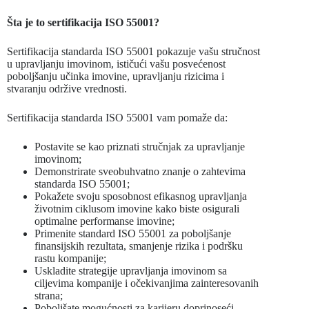
Šta je to sertifikacija ISO 55001?
Sertifikacija standarda ISO 55001 pokazuje vašu stručnost
u upravljanju imovinom, ističući vašu posvećenost
poboljšanju učinka imovine, upravljanju rizicima i
stvaranju održive vrednosti.
Sertifikacija standarda ISO 55001 vam pomaže da:
Postavite se kao priznati stručnjak za upravljanje
imovinom;
Demonstrirate sveobuhvatno znanje o zahtevima
standarda ISO 55001;
Pokažete svoju sposobnost efikasnog upravljanja
životnim ciklusom imovine kako biste osigurali
optimalne performanse imovine;
Primenite standard ISO 55001 za poboljšanje
finansijskih rezultata, smanjenje rizika i podršku
rastu kompanije;
Uskladite strategije upravljanja imovinom sa
ciljevima kompanije i očekivanjima zainteresovanih
strana;
Poboljšate mogućnosti za karijeru doprinoseći