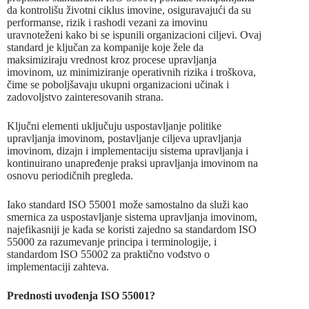
da kontrolišu životni ciklus imovine, osiguravajući da su
performanse, rizik i rashodi vezani za imovinu
uravnoteženi kako bi se ispunili organizacioni ciljevi. Ovaj
standard je ključan za kompanije koje žele da
maksimiziraju vrednost kroz procese upravljanja
imovinom, uz minimiziranje operativnih rizika i troškova,
čime se poboljšavaju ukupni organizacioni učinak i
zadovoljstvo zainteresovanih strana.
Ključni elementi uključuju uspostavljanje politike
upravljanja imovinom, postavljanje ciljeva upravljanja
imovinom, dizajn i implementaciju sistema upravljanja i
kontinuirano unapređenje praksi upravljanja imovinom na
osnovu periodičnih pregleda.
Iako standard ISO 55001 može samostalno da služi kao
smernica za uspostavljanje sistema upravljanja imovinom,
najefikasniji je kada se koristi zajedno sa standardom ISO
55000 za razumevanje principa i terminologije, i
standardom ISO 55002 za praktično vođstvo o
implementaciji zahteva.
Prednosti uvođenja ISO 55001?