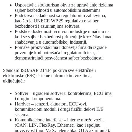
Uspostavlja strukturisan okvir za upravljanje rizicima
sajber bezbednosti u automobilskim sistemima.
Podržava usklađenost sa regulatornim zahtevima,
kao što je UNECE WP.29 regulativa o sajber
bezbednosti i ažuriranjima softvera.
Podstiče doslednost na nivou industrije u načinu na
koji se sajber bezbednost primenjuje kroz čitav lanac
snabdevanja u automobilskoj industriji.
Pomaže proizvođačima i dobavljačima da izgrade
poverenje kod potrošača i regulatornih tela,
demonstrirajući posvećenost sajber bezbednosti.
Standard ISO/SAE 21434 pokriva sve električne i
elektronske (E/E) sisteme u drumskim vozilima,
uključujući:
Softver – ugrađeni softver u kontrolerima, ECU-ima
i drugim komponentama.
Hardver – senzori, aktuatori, ECU-ovi,
komunikacioni moduli i drugi fizički delovi E/E
sistema.
Komunikacione interfejse – interne mreže vozila
(CAN, LIN, FlexRay, Ethernet), kao i spoljnu
povezivost (npr. V2X, telematika, OTA ažuriranja).