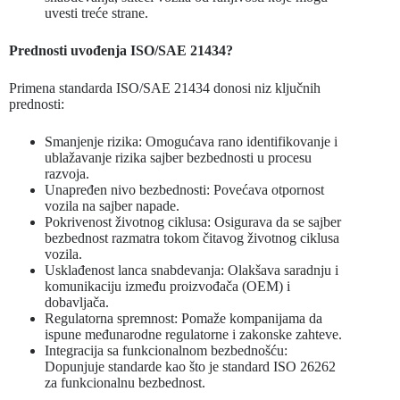
uvesti treće strane.
Prednosti uvođenja ISO/SAE 21434?
Primena standarda ISO/SAE 21434 donosi niz ključnih
prednosti:
Smanjenje rizika: Omogućava rano identifikovanje i
ublažavanje rizika sajber bezbednosti u procesu
razvoja.
Unapređen nivo bezbednosti: Povećava otpornost
vozila na sajber napade.
Pokrivenost životnog ciklusa: Osigurava da se sajber
bezbednost razmatra tokom čitavog životnog ciklusa
vozila.
Usklađenost lanca snabdevanja: Olakšava saradnju i
komunikaciju između proizvođača (OEM) i
dobavljača.
Regulatorna spremnost: Pomaže kompanijama da
ispune međunarodne regulatorne i zakonske zahteve.
Integracija sa funkcionalnom bezbednošću:
Dopunjuje standarde kao što je standard ISO 26262
za funkcionalnu bezbednost.