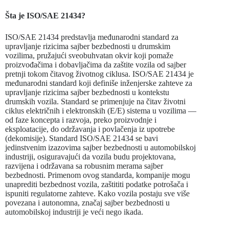
Šta je ISO/SAE 21434?
ISO/SAE 21434 predstavlja međunarodni standard za
upravljanje rizicima sajber bezbednosti u drumskim
vozilima, pružajući sveobuhvatan okvir koji pomaže
proizvođačima i dobavljačima da zaštite vozila od sajber
pretnji tokom čitavog životnog ciklusa. ISO/SAE 21434 je
međunarodni standard koji definiše inženjerske zahteve za
upravljanje rizicima sajber bezbednosti u kontekstu
drumskih vozila. Standard se primenjuje na čitav životni
ciklus električnih i elektronskih (E/E) sistema u vozilima —
od faze koncepta i razvoja, preko proizvodnje i
eksploatacije, do održavanja i povlačenja iz upotrebe
(dekomisije). Standard ISO/SAE 21434 se bavi
jedinstvenim izazovima sajber bezbednosti u automobilskoj
industriji, osiguravajući da vozila budu projektovana,
razvijena i održavana sa robusnim merama sajber
bezbednosti. Primenom ovog standarda, kompanije mogu
unaprediti bezbednost vozila, zaštititi podatke potrošača i
ispuniti regulatorne zahteve. Kako vozila postaju sve više
povezana i autonomna, značaj sajber bezbednosti u
automobilskoj industriji je veći nego ikada.