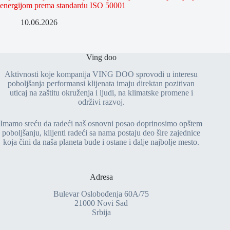
energijom prema standardu ISO 50001
10.06.2026
Ving doo
Aktivnosti koje kompanija VING DOO sprovodi u interesu
poboljšanja performansi klijenata imaju direktan pozitivan
uticaj na zaštitu okruženja i ljudi, na klimatske promene i
održivi razvoj.
Imamo sreću da radeći naš osnovni posao doprinosimo opštem
poboljšanju, klijenti radeći sa nama postaju deo šire zajednice
koja čini da naša planeta bude i ostane i dalje najbolje mesto.
Adresa
Bulevar Oslobođenja 60A/75
21000 Novi Sad
Srbija