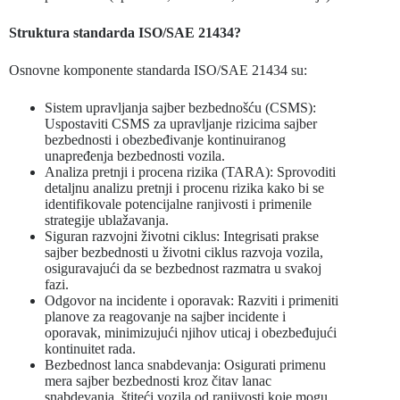
Struktura standarda ISO/SAE 21434?
Osnovne komponente standarda ISO/SAE 21434 su:
Sistem upravljanja sajber bezbednošću (CSMS):
Uspostaviti CSMS za upravljanje rizicima sajber
bezbednosti i obezbeđivanje kontinuiranog
unapređenja bezbednosti vozila.
Analiza pretnji i procena rizika (TARA): Sprovoditi
detaljnu analizu pretnji i procenu rizika kako bi se
identifikovale potencijalne ranjivosti i primenile
strategije ublažavanja.
Siguran razvojni životni ciklus: Integrisati prakse
sajber bezbednosti u životni ciklus razvoja vozila,
osiguravajući da se bezbednost razmatra u svakoj
fazi.
Odgovor na incidente i oporavak: Razviti i primeniti
planove za reagovanje na sajber incidente i
oporavak, minimizujući njihov uticaj i obezbeđujući
kontinuitet rada.
Bezbednost lanca snabdevanja: Osigurati primenu
mera sajber bezbednosti kroz čitav lanac
snabdevanja, štiteći vozila od ranjivosti koje mogu