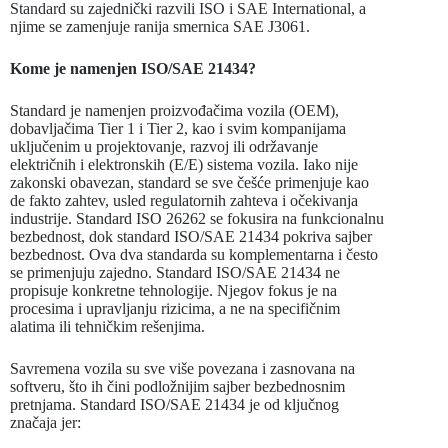
Standard su zajednički razvili ISO i SAE International, a
njime se zamenjuje ranija smernica SAE J3061.
Kome je namenjen ISO/SAE 21434?
Standard je namenjen proizvođačima vozila (OEM),
dobavljačima Tier 1 i Tier 2, kao i svim kompanijama
uključenim u projektovanje, razvoj ili održavanje
električnih i elektronskih (E/E) sistema vozila. Iako nije
zakonski obavezan, standard se sve češće primenjuje kao
de fakto zahtev, usled regulatornih zahteva i očekivanja
industrije. Standard ISO 26262 se fokusira na funkcionalnu
bezbednost, dok standard ISO/SAE 21434 pokriva sajber
bezbednost. Ova dva standarda su komplementarna i često
se primenjuju zajedno. Standard ISO/SAE 21434 ne
propisuje konkretne tehnologije. Njegov fokus je na
procesima i upravljanju rizicima, a ne na specifičnim
alatima ili tehničkim rešenjima.
Savremena vozila su sve više povezana i zasnovana na
softveru, što ih čini podložnijim sajber bezbednosnim
pretnjama. Standard ISO/SAE 21434 je od ključnog
značaja jer: