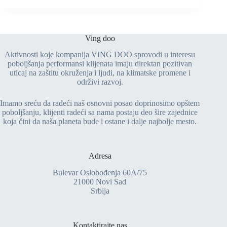
Ving doo
Aktivnosti koje kompanija VING DOO sprovodi u interesu
poboljšanja performansi klijenata imaju direktan pozitivan
uticaj na zaštitu okruženja i ljudi, na klimatske promene i
održivi razvoj.
Imamo sreću da radeći naš osnovni posao doprinosimo opštem
poboljšanju, klijenti radeći sa nama postaju deo šire zajednice
koja čini da naša planeta bude i ostane i dalje najbolje mesto.
Adresa
Bulevar Oslobođenja 60A/75
21000 Novi Sad
Srbija
Kontaktirajte nas