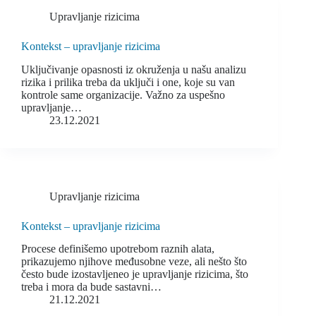
Upravljanje rizicima
Kontekst – upravljanje rizicima
Uključivanje opasnosti iz okruženja u našu analizu
rizika i prilika treba da uključi i one, koje su van
kontrole same organizacije. Važno za uspešno
upravljanje…
23.12.2021
Upravljanje rizicima
Kontekst – upravljanje rizicima
Procese definišemo upotrebom raznih alata,
prikazujemo njihove međusobne veze, ali nešto što
često bude izostavljeneo je upravljanje rizicima, što
treba i mora da bude sastavni…
21.12.2021