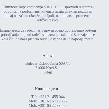
Aktivnosti koje kompanija VING DOO sprovodi u interesu
poboljšanja performansi klijenata imaju direktan pozitivan
uticaj na zaštitu okruženja i ljudi, na klimatske promene i
održivi razvoj.
Imamo sreću da radeći naš osnovni posao doprinosimo opštem
poboljšanju, klijenti radeći sa nama postaju deo šire zajednice
koja čini da naša planeta bude i ostane i dalje najbolje mesto.
Adresa
Bulevar Oslobođenja 60A/75
21000 Novi Sad
Srbija
Kontaktirajte nas
Tel:
+381 21 455 044
Mob:
+381 64 64 19 792
Mob:
+381 65 22 33 400