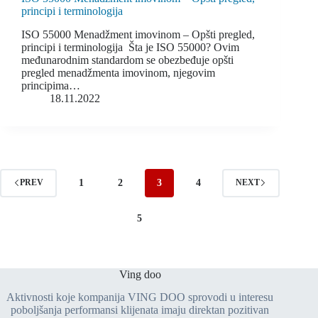
principi i terminologija
ISO 55000 Menadžment imovinom – Opšti pregled,
principi i terminologija Šta je ISO 55000? Ovim
međunarodnim standardom se obezbeđuje opšti
pregled menadžmenta imovinom, njegovim
principima…
18.11.2022
1
2
3
4
PREV
NEXT
5
Ving doo
Aktivnosti koje kompanija VING DOO sprovodi u interesu
poboljšanja performansi klijenata imaju direktan pozitivan