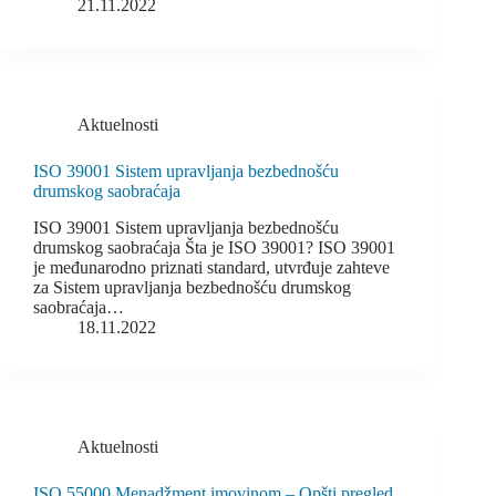
21.11.2022
Aktuelnosti
ISO 39001 Sistem upravljanja bezbednošću
drumskog saobraćaja
ISO 39001 Sistem upravljanja bezbednošću
drumskog saobraćaja Šta je ISO 39001? ISO 39001
je međunarodno priznati standard, utvrđuje zahteve
za Sistem upravljanja bezbednošću drumskog
saobraćaja…
18.11.2022
Aktuelnosti
ISO 55000 Menadžment imovinom – Opšti pregled,