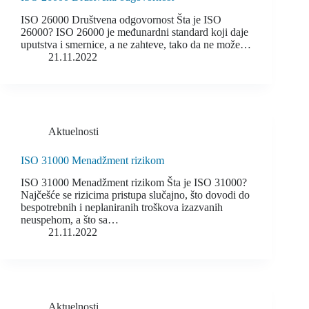
ISO 26000 Društvena odgovornost Šta je ISO
26000? ISO 26000 je međunardni standard koji daje
uputstva i smernice, a ne zahteve, tako da ne može…
21.11.2022
Aktuelnosti
ISO 31000 Menadžment rizikom
ISO 31000 Menadžment rizikom Šta je ISO 31000?
Najčešće se rizicima pristupa slučajno, što dovodi do
bespotrebnih i neplaniranih troškova izazvanih
neuspehom, a što sa…
21.11.2022
Aktuelnosti